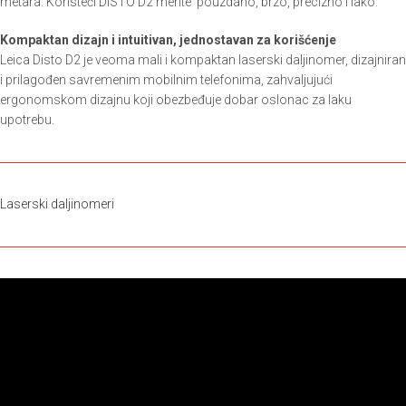
metara. Koristeći DISTO D2 merite pouzdano, brzo, precizno i lako.
Kompaktan dizajn i intuitivan, jednostavan za korišćenje
Leica Disto D2 je veoma mali i kompaktan laserski daljinomer, dizajniran
i prilagođen savremenim mobilnim telefonima, zahvaljujući
ergonomskom dizajnu koji obezbeđuje dobar oslonac za laku
upotrebu.
Laserski daljinomeri