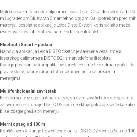
Mali kompaktni laserski daljinomer Leica Disto D2 sa dometom od 100
m i ugrađenom Bluetooth Smart tehnologijom. Sa upotrebom preciznih
merenja i besplatne aplikacije Leica Disto Sketch, korisnik lako može
izvući sve skice objekata na pametni telefon ili tablet.
Bluetooth Smart – podaci
Najnovija aplikacija Leica DISTO Sketch je savršena veza između
laserskog daljinomera DISTO D2 i smart telefona ili tableta.
Kada je povezan sa kompatibilnim uređajem, možete odmah početi da
pravite skice, nacrte i drugu foto dokumentaciju sa preciznim
merenjima.
Multifunkcionalni završetak
Bilo da merite iz uglova ili sa krajeva, sa ovim završetkom ste spremni
za sve merne situacije. DISTO D2 sam detektuje položaj završetka kako
bi se izbegle greške pri merenju.
Merni opseg od 100 m
Korišćenjem X-Range Power tehnologiju , DISTO D2 meri dužinu do 100