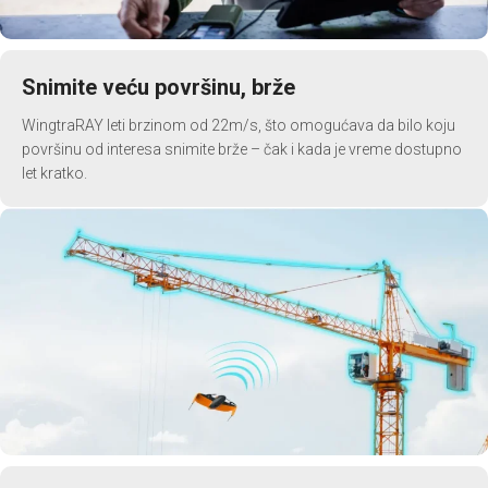
Snimite veću površinu, brže
WingtraRAY leti brzinom od 22m/s, što omogućava da bilo koju
površinu od interesa snimite brže – čak i kada je vreme dostupno
let kratko.