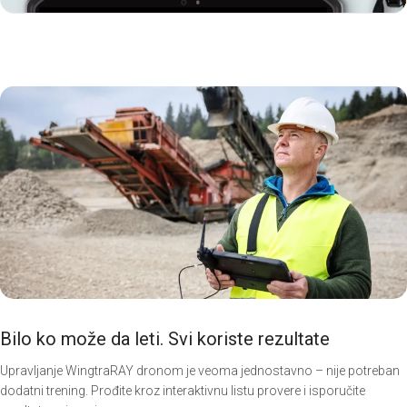
Bilo ko može da leti. Svi koriste rezultate
Upravljanje WingtraRAY dronom je veoma jednostavno – nije potreban
dodatni trening. Prođite kroz interaktivnu listu provere i isporučite