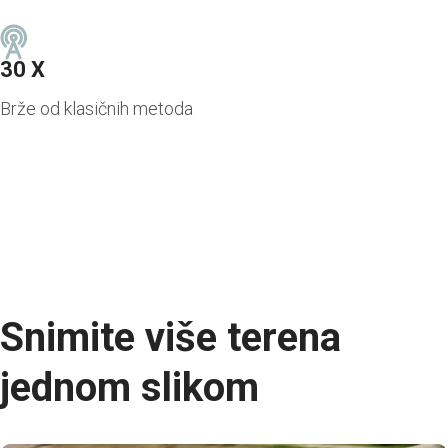
30 X
Brže od klasičnih metoda
Snimite više terena
jednom slikom