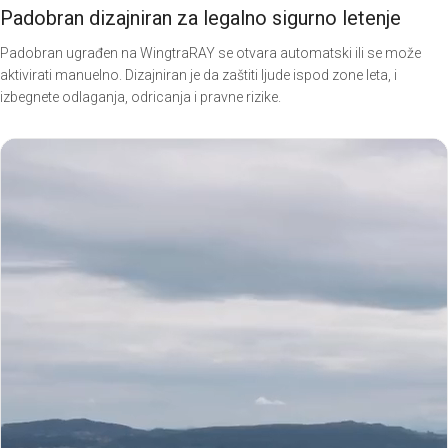
Padobran dizajniran za legalno sigurno letenje
Padobran ugrađen na WingtraRAY se otvara automatski ili se može
aktivirati manuelno. Dizajniran je da zaštiti ljude ispod zone leta, i
izbegnete odlaganja, odricanja i pravne rizike.