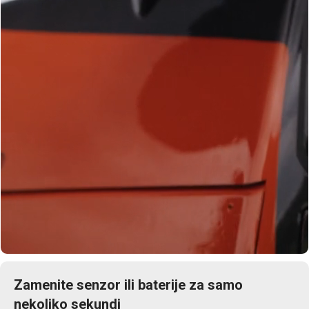
Zamenite senzor ili baterije za samo
nekoliko sekundi