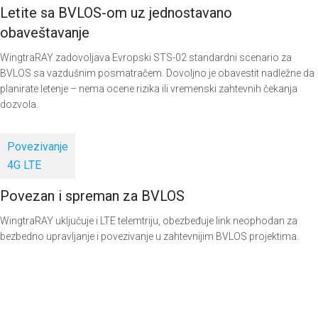
Letite sa BVLOS-om uz jednostavano
obaveštavanje
WingtraRAY zadovoljava Evropski STS-02 standardni scenario za
BVLOS sa vazdušnim posmatračem. Dovoljno je obavestit nadležne da
planirate letenje – nema ocene rizika ili vremenski zahtevnih čekanja
dozvola.
Povezivanje
4G LTE
Povezan i spreman za BVLOS
WingtraRAY uključuje i LTE telemtriju, obezbeđuje link neophodan za
bezbedno upravljanje i povezivanje u zahtevnijim BVLOS projektima.