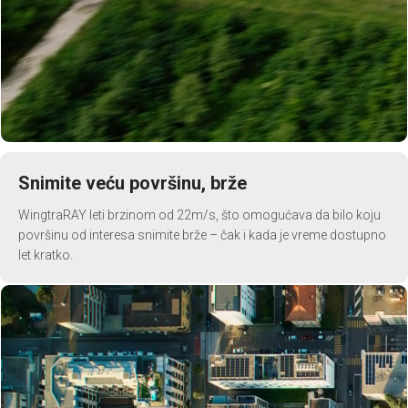
Snimite veću površinu, brže
WingtraRAY leti brzinom od 22m/s, što omogućava da bilo koju
površinu od interesa snimite brže – čak i kada je vreme dostupno
let kratko.