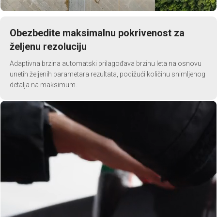
Obezbedite maksimalnu pokrivenost za
željenu rezoluciju
Adaptivna brzina automatski prilagođava brzinu leta na osnovu
unetih željenih parametara rezultata, podižući količinu snimljenog
detalja na maksimum.