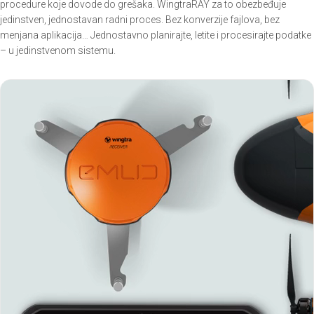
procedure koje dovode do grešaka. WingtraRAY za to obezbeđuje
jedinstven, jednostavan radni proces. Bez konverzije fajlova, bez
menjana aplikacija… Jednostavno planirajte, letite i procesirajte podatke
– u jedinstvenom sistemu.