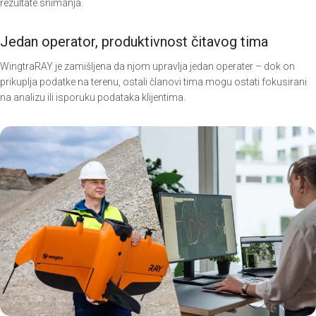
rezultate snimanja.
Jedan operator, produktivnost čitavog tima
WingtraRAY je zamišljena da njom upravlja jedan operater – dok on
prikuplja podatke na terenu, ostali članovi tima mogu ostati fokusirani
na analizu ili isporuku podataka klijentima.