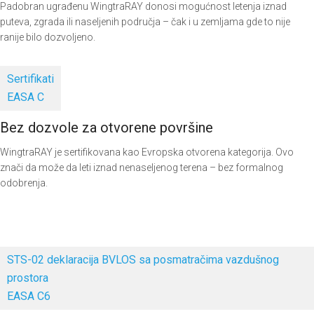
Padobran ugrađenu WingtraRAY donosi mogućnost letenja iznad
puteva, zgrada ili naseljenih područja – čak i u zemljama gde to nije
ranije bilo dozvoljeno.
Sertifikati
EASA C
Bez dozvole za otvorene površine
WingtraRAY je sertifikovana kao Evropska otvorena kategorija. Ovo
znači da može da leti iznad nenaseljenog terena – bez formalnog
odobrenja.
STS-02 deklaracija BVLOS sa posmatračima vazdušnog
prostora
EASA C6