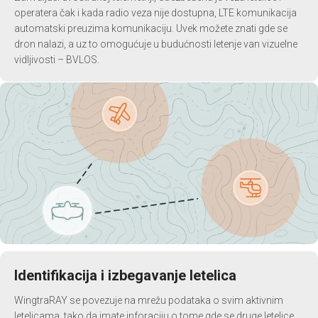
operatera čak i kada radio veza nije dostupna, LTE komunikacija
automatski preuzima komunikaciju. Uvek možete znati gde se
dron nalazi, a uz to omogućuje u budućnosti letenje van vizuelne
vidljivosti – BVLOS.
Identifikacija i izbegavanje letelica
WingtraRAY se povezuje na mrežu podataka o svim aktivnim
letelicama, tako da imate inforaciju o tome gde se druge letelice