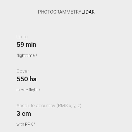
PHOTOGRAMMETRY
LIDAR
Up to
59 min
flight time
1
Cover
550 ha
in one flight
2
Absolute accuracy (RMS x, y, z)
3 cm
with PPK
3