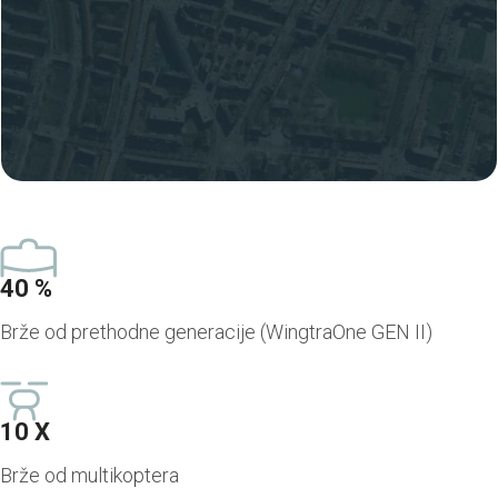
40 %
Brže od prethodne generacije (WingtraOne GEN II)
10 X
Brže od multikoptera